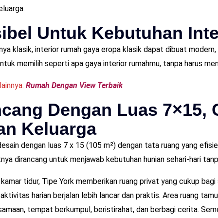
luarga.
sibel Untuk Kebutuhan Int
ya klasik, interior rumah gaya eropa klasik dapat dibuat modern,
tuk memilih seperti apa gaya interior rumahmu, tanpa harus men
lainnya:
Rumah Dengan View Terbaik
ncang Dengan Luas 7×15,
an Keluarga
desain dengan luas 7 x 15 (105 m²) dengan tata ruang yang efisi
nya dirancang untuk menjawab kebutuhan hunian sehari-hari tanp
 3 kamar tidur, Tipe York memberikan ruang privat yang cukup bag
ktivitas harian berjalan lebih lancar dan praktis. Area ruang tam
amaan, tempat berkumpul, beristirahat, dan berbagi cerita. Se