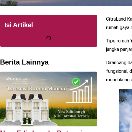
CitraLand Ka
Isi Artikel
rumah gaya e
Tipe rumah
Y
jangka panja
Berita Lainnya
Dirancang da
fungsional,
mendukung ak