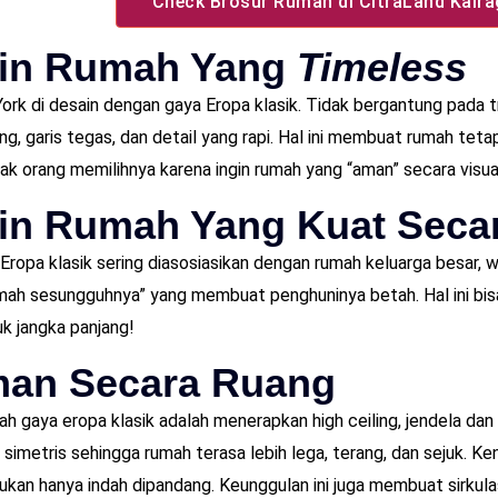
Check Brosur Rumah di CitraLand Kair
in Rumah Yang
Timeless
ork di desain dengan gaya Eropa klasik. Tidak bergantung pada 
g, garis tegas, dan detail yang rapi. Hal ini membuat rumah teta
yak orang memilihnya karena ingin rumah yang “aman” secara visua
in Rumah Yang Kuat Seca
ropa klasik sering diasosiasikan dengan rumah keluarga besar, wa
mah sesungguhnya” yang membuat penghuninya betah. Hal ini bisa
uk jangka panjang!
an Secara Ruang
mah gaya eropa klasik adalah menerapkan high ceiling, jendela dan
 simetris sehingga rumah terasa lebih lega, terang, dan sejuk. K
 bukan hanya indah dipandang. Keunggulan ini juga membuat sirkula