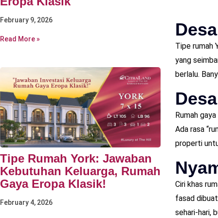
Eropa Klasik
February 9, 2026
Desa
Read More »
Tipe rumah Y
yang seimban
berlalu. Ban
Desa
Rumah gaya E
Ada rasa “ru
properti unt
Tipe Rumah York: Jawaban
Nyam
Kebutuhan Keluarga, Rumah
Gaya Eropa Klasik!
Ciri khas ru
fasad dibuat
February 4, 2026
sehari-hari,