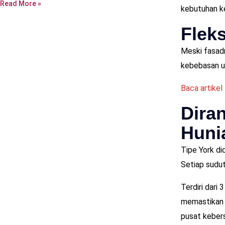
Read More »
kebutuhan ke
Flek
Meski fasadn
kebebasan un
Baca artikel 
Dira
Huni
Tipe York di
Setiap sudut
Terdiri dari
memastikan a
pusat kebers