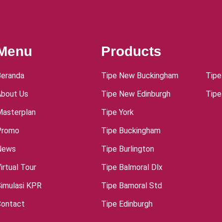
Menu
Products
Beranda
Tipe New Buckingham
Tipe
About Us
Tipe New Edinburgh
Tipe
Masterplan
Tipe York
Promo
Tipe Buckingham
News
Tipe Burlington
irtual Tour
Tipe Balmoral Dlx
imulasi KPR
Tipe Bamoral Std
Contact
Tipe Edinburgh